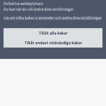
förbättra webbplatsen.
Du kan när du vill ändra dina inställningar.
Läs om vilka kakor vi använder och ändra dina inställningar
Sidfot
Tillåt alla kakor
Huvudmeny
Tillåt endast nödvändiga kakor
Start
Nyhetslista
Om skolan
Kontakt
Elevhälsa
Kalendarium
Snabblänkar
Startsida
Uppsala kommun