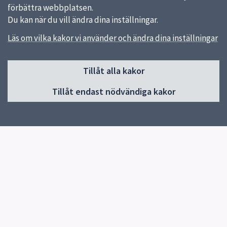
förbättra webbplatsen.
Du kan när du vill ändra dina inställningar.
Läs om vilka kakor vi använder och ändra dina inställningar
Sidfot
Tillåt alla kakor
Huvudmeny
Tillåt endast nödvändiga kakor
Start
Nyhetslista
Om skolan
Kontakt
Elevhälsa
Kalendarium
Snabblänkar
Startsida
Uppsala kommun