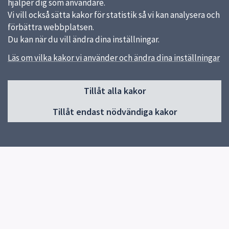
hjälper dig som användare.
Vi vill också sätta kakor för statistik så vi kan analysera och
förbättra webbplatsen.
Du kan när du vill ändra dina inställningar.
Läs om vilka kakor vi använder och ändra dina inställningar
Sidfot
Tillåt alla kakor
Huvudmeny
Tillåt endast nödvändiga kakor
Start
Nyhetslista
Om skolan
Kontakt
Elevhälsa
Kalendarium
Snabblänkar